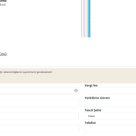
il adresine mail gönderim şekli
arak veri tabanına yazılması nasıl yapılır?
üsü:
lgilendirilecekler