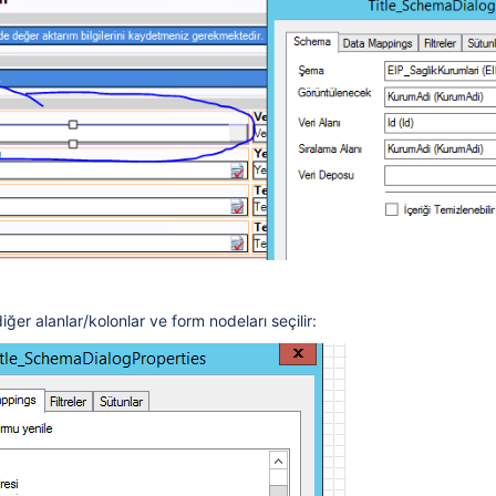
kontrol edilir?
 gereken adımlar nelerdir?
eklenmemesi için uyarı mesajı nasıl verilir?
ğer alanlar/kolonlar ve form nodeları seçilir:
ıl yapılır?
rekir uyarı mesajı nasıl verilir?
r?
m?
nasıl yapılır?