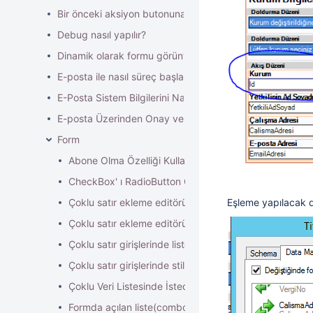
Bir önceki aksiyon butonuna göre farklı davranışlar nasıl 
Debug nasıl yapılır?
Dinamik olarak formu görüntüsünü yetkilendirme
E-posta ile nasıl süreç başlatma işlemi için uygulanması
E-Posta Sistem Bilgilerini Nasıl Değiştirebilirim?
E-posta Üzerinden Onay verme işlemi nasıl yapılır?
Form
Abone Olma Özelliği Kullanımı
CheckBox' ı RadioButton Gibi Kullanma
Çoklu satır ekleme editöründe aynı elemanın ikinci kez 
Eşleme yapılacak di
Çoklu satır ekleme editöründe manuel kayıt ekleme nas
Çoklu satır girişlerinde listede en az bir kayıt olması ge
Çoklu satır girişlerinde stil ve renklendirme nasıl yapılı
Çoklu Veri Listesinde İstediğim bir bölümü nasıl sileri
Formda açılan liste(combobox) tanımı ve ilişkilendirme 