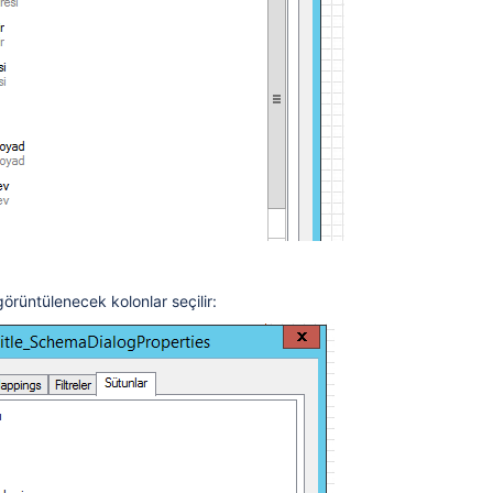
ltre ekleme, liste elemanı ekleme nasıl yapılır?
kullanılır?
irme
lanabilir?
 listelenmesi nasıl olur?
örüntülenecek kolonlar seçilir:
ilmiş Tarih Oluşturma
 özelleştirilir?