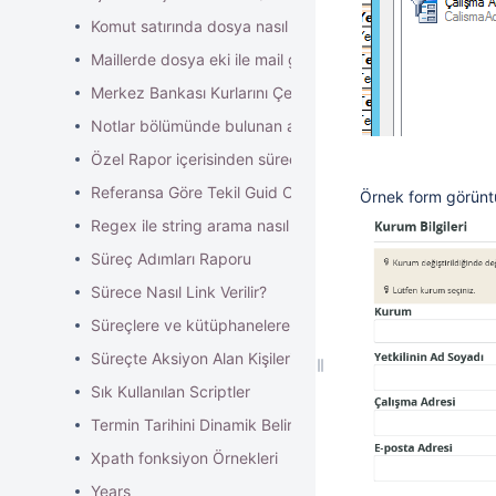
Komut satırında dosya nasıl oluşturulur ve çalıştırılır?
Maillerde dosya eki ile mail gönderimi ve birden fazla ma
Merkez Bankası Kurlarını Çekme
Notlar bölümünde bulunan alanların tek veya hepsinin alın
Özel Rapor içerisinden süreç nasıl başlatılır?
Referansa Göre Tekil Guid Oluşturma
Örnek form görünt
Regex ile string arama nasıl yapılır?
Süreç Adımları Raporu
Sürece Nasıl Link Verilir?
Süreçlere ve kütüphanelere sıralama nasıl verilir?
Süreçte Aksiyon Alan Kişileri Bulma ve Bilgilendirme : #Bi
Sık Kullanılan Scriptler
Termin Tarihini Dinamik Belirleme
Xpath fonksiyon Örnekleri
Years