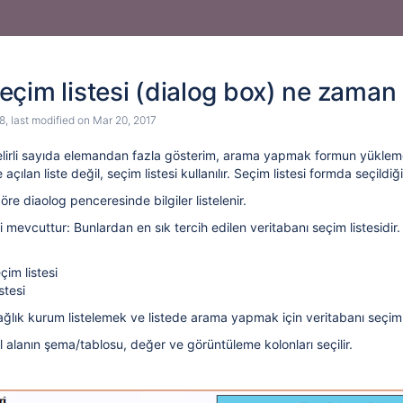
çim listesi (dialog box) ne zaman ve
8
, last modified on
Mar 20, 2017
belirli sayıda elemandan fazla gösterim, arama yapmak formun yükle
e açılan liste değil, seçim listesi kullanılır. Seçim listesi formda seçild
öre diaolog penceresinde bilgiler listelenir.
si mevcuttur: Bunlardan en sık tercih edilen veritabanı seçim listesidir.
çim listesi
stesi
ğlık kurum listelemek ve listede arama yapmak için veritabanı seçim lis
ol alanın şema/tablosu, değer ve görüntüleme kolonları seçilir.