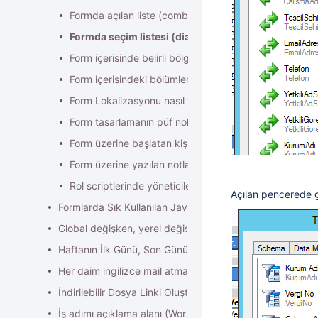
Formda açılan liste (combobox) veri eşleme,sıralama, fi
Formda seçim listesi (dialog box) ne zaman ve nasıl 
Form içerisinde belirli bölgeleri şifre korumalı hale get
Form içerisindeki bölümlerin görünürlüklerini nasıl ayar
Form Lokalizasyonu nasıl yapılır?
Form tasarlamanın püf noktaları nelerdir?
Form üzerine başlatan kişinin bilgileri getirme
Form üzerine yazılan notları form datasına eklenmesi ve
Rol scriptlerinde yöneticiler nasıl bulunur?
Açılan pencerede g
Formlarda Sık Kullanılan Javascript Kodları
Global değişken, yerel değişken tanımlama nasıl yapılır?
Haftanın İlk Günü, Son Günü, Yılın İlk Günü ve Özelleştir
Her daim ingilizce mail atma mail template
İndirilebilir Dosya Linki Oluşturma
İş adımı açıklama alanı (WorkItemInstructions) alanını nasıl