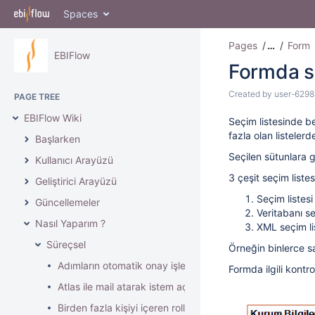
Spaces
Pages
…
Form
EBIFlow
Formda se
Created by
user-6298
PAGE TREE
EBIFlow Wiki
Seçim listesinde 
fazla olan listelerd
Başlarken
Seçilen sütunlara g
Kullanıcı Arayüzü
3 çeşit seçim liste
Geliştirici Arayüzü
Seçim listesi
Güncellemeler
Veritabanı se
Nasıl Yaparım ?
XML seçim li
Süreçsel
Örneğin binlerce sa
Adımların otomatik onay işlemi nasıl yapılır?
Formda ilgili kontr
Atlas ile mail atarak istem açma
Birden fazla kişiyi içeren rollerde birleştirme nasıl yapılır?