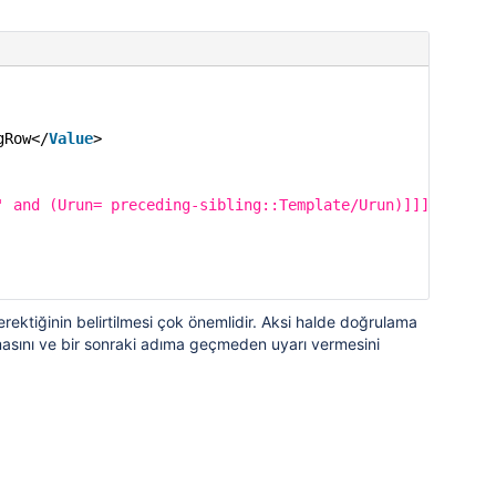
gRow</
Value
>
' and (Urun= preceding-sibling::Template/Urun)]]]>
</
Coun
rektiğinin belirtilmesi çok önemlidir. Aksi halde doğrulama
asını ve bir sonraki adıma geçmeden uyarı vermesini