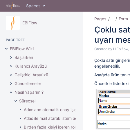
Spaces
Pages
…
Form
EBIFlow
Çoklu sat
uyarı mesa
PAGE TREE
EBIFlow Wiki
Created by
H.Ebiflow
,
Başlarken
Çoklu satır girişler
Kullanıcı Arayüzü
engellenebilir.
Geliştirici Arayüzü
Aşağıda ürün tanıml
Güncellemeler
Öncelikle listedeki t
Nasıl Yaparım ?
Süreçsel
Adımların otomatik onay işlemi nasıl yapılır?
Atlas ile mail atarak istem açma
Birden fazla kişiyi içeren rollerde birleştirme nasıl yapılır?