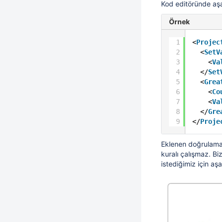
Kod editöründe aşağ
Örnek
1
<
Projec
2
<
SetV
3
<
Va
4
</
Set
5
<
Grea
6
<
Co
7
<
Va
8
</
Gre
9
</
Proje
Eklenen doğrulama k
kuralı çalışmaz. Bi
istediğimiz için aş