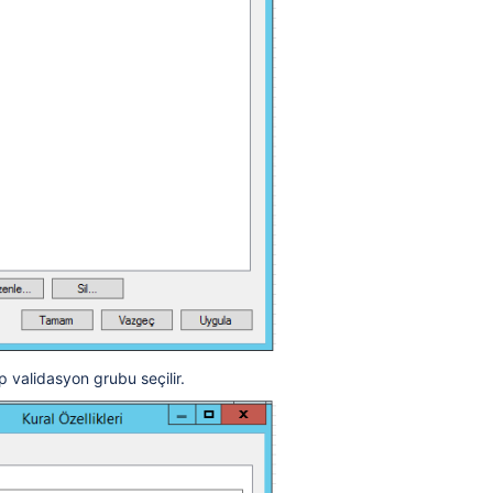
ltre ekleme, liste elemanı ekleme nasıl yapılır?
lanılır?
irme
lanabilir?
 listelenmesi nasıl olur?
p validasyon grubu seçilir.
ilmiş Tarih Oluşturma
 özelleştirilir?