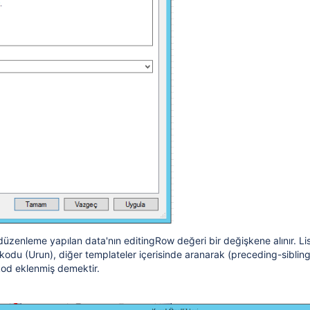
il adresine mail gönderim şekli
arak veri tabanına yazılması nasıl yapılır?
lgilendirilecekler
 düzenleme yapılan data'nın editingRow değeri bir değişkene alınır. L
 kodu (Urun), diğer templateler içerisinde aranarak (preceding-sibling
kod eklenmiş demektir.