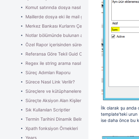
Komut satırında dosya nasıl oluşturulur ve çalıştırılır?
Maillerde dosya eki ile mail gönderimi ve birden fazla ma
Merkez Bankası Kurlarını Çekme
Notlar bölümünde bulunan alanların tek veya hepsinin alın
Özel Rapor içerisinden süreç nasıl başlatılır?
Referansa Göre Tekil Guid Oluşturma
Regex ile string arama nasıl yapılır?
Süreç Adımları Raporu
Sürece Nasıl Link Verilir?
Süreçlere ve kütüphanelere sıralama nasıl verilir?
Süreçte Aksiyon Alan Kişileri Bulma ve Bilgilendirme : #Bi
İlk olarak şu anda
Sık Kullanılan Scriptler
template'teki urun
Termin Tarihini Dinamik Belirleme
ise daha önce bu 
Xpath fonksiyon Örnekleri
Years