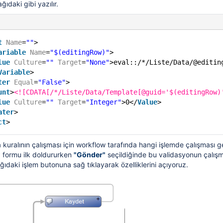
ıdaki gibi yazılır.
t
Name
=
""
>
ariable
Name
=
"$(editingRow)"
>
lue
Culture
=
""
Target
=
"None"
>eval::/*/Liste/Data/@editin
Variable
>
ter
Equal
=
"False"
>
unt
>
<![CDATA[/*/Liste/Data/Template[@guid='$(editingRow)
lue
Culture
=
""
Target
=
"Integer"
>0</
Value
>
ater
>
ct
>
uralının çalışması için workflow tarafında hangi işlemde çalışması ge
z formu ilk doldururken
"Gönder"
seçildiğinde bu validasyonun çalışm
ağıdaki işlem butonuna sağ tıklayarak özelliklerini açıyoruz.