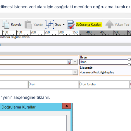
kontrol edilir?
dilmesi istenen veri alanı için aşağıdaki menüden doğrulama kuralı ekl
 gereken adımlar nelerdir?
ez eklenmemesi için uyarı mesajı nasıl verilir?
ıl yapılır?
"yeni" seçeneğine tıklanır.
rekir uyarı mesajı nasıl verilir?
r?
m?
nasıl yapılır?