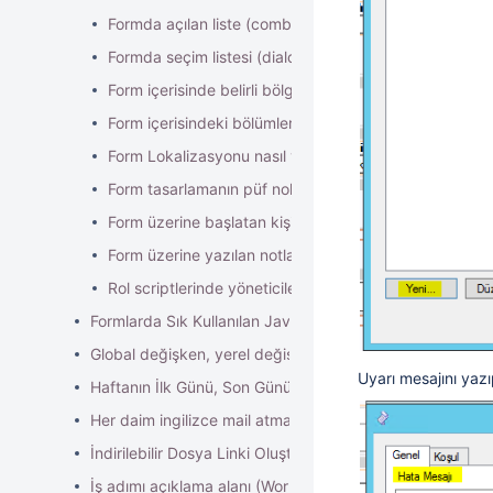
Formda açılan liste (combobox) veri eşleme,sıralama, fi
Formda seçim listesi (dialog box) ne zaman ve nasıl kul
Form içerisinde belirli bölgeleri şifre korumalı hale get
Form içerisindeki bölümlerin görünürlüklerini nasıl ayar
Form Lokalizasyonu nasıl yapılır?
Form tasarlamanın püf noktaları nelerdir?
Form üzerine başlatan kişinin bilgileri getirme
Form üzerine yazılan notları form datasına eklenmesi ve
Rol scriptlerinde yöneticiler nasıl bulunur?
Formlarda Sık Kullanılan Javascript Kodları
Global değişken, yerel değişken tanımlama nasıl yapılır?
Uyarı mesajını yazı
Haftanın İlk Günü, Son Günü, Yılın İlk Günü ve Özelleştir
Her daim ingilizce mail atma mail template
İndirilebilir Dosya Linki Oluşturma
İş adımı açıklama alanı (WorkItemInstructions) alanını nasıl