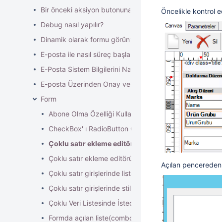
Bir önceki aksiyon butonuna göre farklı davranışlar nasıl 
Öncelikle kontrol e
Debug nasıl yapılır?
Dinamik olarak formu görüntüsünü yetkilendirme
E-posta ile nasıl süreç başlatma işlemi için uygulanması
E-Posta Sistem Bilgilerini Nasıl Değiştirebilirim?
E-posta Üzerinden Onay verme işlemi nasıl yapılır?
Form
Abone Olma Özelliği Kullanımı
CheckBox' ı RadioButton Gibi Kullanma
Çoklu satır ekleme editöründe aynı elemanın ikinci k
Çoklu satır ekleme editöründe manuel kayıt ekleme nas
Açılan pencereden 
Çoklu satır girişlerinde listede en az bir kayıt olması ge
Çoklu satır girişlerinde stil ve renklendirme nasıl yapılı
Çoklu Veri Listesinde İstediğim bir bölümü nasıl sileri
Formda açılan liste(combobox) tanımı ve ilişkilendirme 