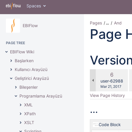
Spaces
Pages
…
And
EBIFlow
Page H
PAGE TREE
EBIFlow Wiki
Versio
Başlarken
Kullanıcı Arayüzü
c
Old
6
w
Geliştirici Arayüzü
Version
changes.mady.b
user-62988
Saved
Mar 21, 2017
Bileşenler
on
View Page History
Programlama Arayüzü
XML
...
XPath
XSLT
Code Block
Scripting