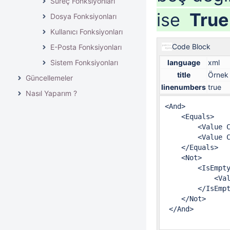
Süreç Fonksiyonları
ise
True
Dosya Fonksiyonları
Kullanıcı Fonksiyonları
Code Block
E-Posta Fonksiyonları
Sistem Fonksiyonları
language
xml
title
Örnek
Güncellemeler
linenumbers
true
Nasıl Yaparım ?
<And>

    <Equals>

        <Value C
        <Value C
    </Equals>

    <Not>

        <IsEmpty
            <Val
        </IsEmpt
    </Not>

 </And>
