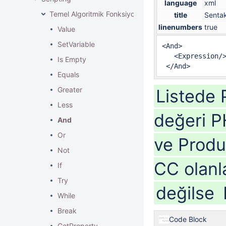
language
xml
Temel Algoritmik Fonksiyonlar
title
Senta
linenumbers
true
Value
SetVariable
<And>

   <Expression/>
Is Empty
 </And>
Equals
Greater
Listede 
Less
değeri P
And
Or
ve Produ
Not
CC olanl
If
Try
değilse
While
Break
Code Block
GetProperty