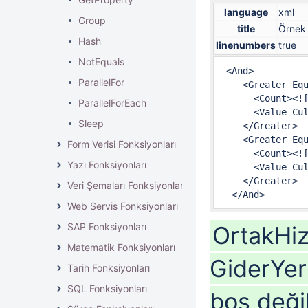
language
xml
Group
title
Örnek
Hash
linenumbers
true
NotEquals
 <And>

ParallelFor
    <Greater Equ
      <Count><!
ParallelForEach
      <Value Cul
Sleep
    </Greater>

    <Greater Equ
Form Verisi Fonksiyonları
      <Count><!
Yazı Fonksiyonları
      <Value Cul
    </Greater>

Veri Şemaları Fonksiyonları
  </And>
Web Servis Fonksiyonları
SAP Fonksiyonları
OrtakHiz
Matematik Fonksiyonları
GiderYer
Tarih Fonksiyonları
SQL Fonksiyonları
boş deği