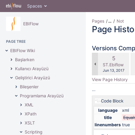
Spaces
Pages
…
Not
EBIFlow
Page Histo
PAGE TREE
Versions Com
EBIFlow Wiki
c
Old
5
Başlarken
wi
Version
changes.mady.b
ST.Ebiflow
Kullanıcı Arayüzü
Saved
Jun 13, 2017
on
Geliştirici Arayüzü
View Page History
Bileşenler
...
Programlama Arayüzü
Code Block
XML
language
xml
XPath
title
Equals
XSLT
linenumbers
true
Scripting