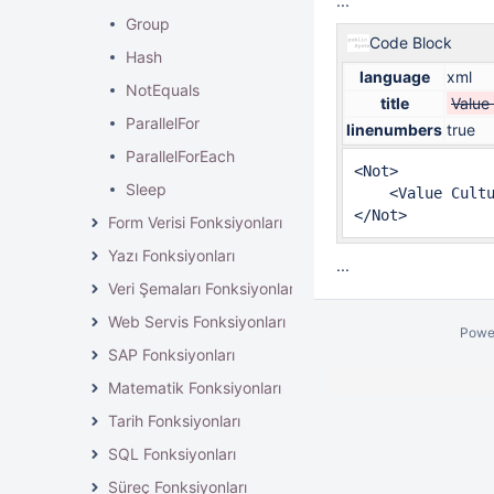
...
Group
Code Block
Hash
language
xml
NotEquals
title
Value 
ParallelFor
linenumbers
true
ParallelForEach
<Not>

Sleep
    <Value Cultu
</Not>
Form Verisi Fonksiyonları
Yazı Fonksiyonları
...
Veri Şemaları Fonksiyonları
Web Servis Fonksiyonları
Powe
SAP Fonksiyonları
Matematik Fonksiyonları
Tarih Fonksiyonları
SQL Fonksiyonları
Süreç Fonksiyonları