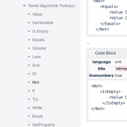
 <Not>

Temel Algoritmik Fonksiyonlar
    <Equals>

        <Value C
Value
        <Value C
SetVariable
    </Equals>

  </Not>
Is Empty
Equals
...
Greater
Code Block
Less
language
xml
And
title
IsEmpt
Or
linenumbers
true
Not
<Not>

If
    <IsEmpty>

        <Value C
Try
     </IsEmpty>

While
</Not>

Break
GetProperty