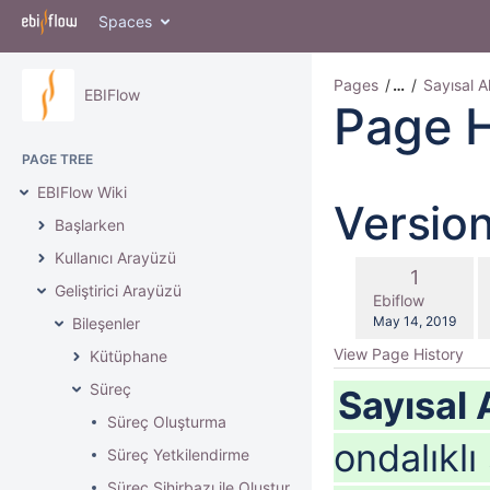
Spaces
Pages
…
Sayısal A
EBIFlow
Page H
PAGE TREE
EBIFlow Wiki
Versio
Başlarken
Kullanıcı Arayüzü
c
Old
1
w
Geliştirici Arayüzü
Version
changes.mady.b
Ebiflow
Saved
May 14, 2019
Bileşenler
on
View Page History
Kütüphane
Süreç
Sayısal
Süreç Oluşturma
ondalıklı 
Süreç Yetkilendirme
Süreç Sihirbazı ile Oluşturma