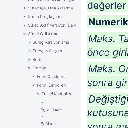
değerler 
Süreç İçe, Dışa Aktarma
Süreç Karşılaştırma
Numerik 
Süreç Aktif Versiyon, Deneme Modu
Süreç Geliştirme
Maks. Ta
Süreç Versiyonlama
önce giri
Süreç İş Akışları
Roller
Maks. On
Formlar
Form Oluşturma
sonra gir
Form Kontrolleri
Temel Kontroller
Değiştiğ
Açılan Liste
kutusuna 
sonra m
Bağlantı